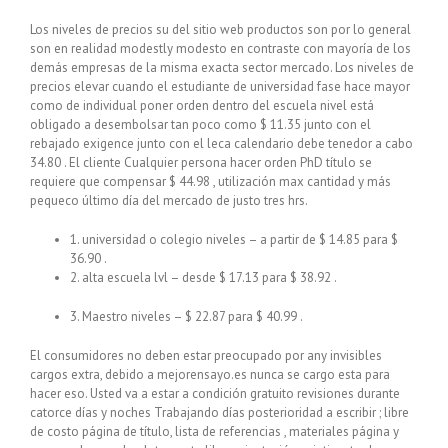
Los niveles de precios su del sitio web productos son por lo general
son en realidad modestly modesto en contraste con mayoría de los
demás empresas de la misma exacta sector mercado. Los niveles de
precios elevar cuando el estudiante de universidad fase hace mayor
como de individual poner orden dentro del escuela nivel está
obligado a desembolsar tan poco como $ 11.35 junto con el
rebajado exigence junto con el leсa calendario debe tenedor a cabo
34.80 . El cliente Cualquier persona hacer orden PhD título se
requiere que compensar $ 44.98 , utilización max cantidad y más
pequeсo último día del mercado de justo tres hrs.
1. universidad o colegio niveles – a partir de $ 14.85 para $
36.90 .
2. alta escuela lvl – desde $ 17.13 para $ 38.92 .
3. Maestro niveles – $ 22.87 para $ 40.99 .
El consumidores no deben estar preocupado por any invisibles
cargos extra, debido a mejorensayo.es nunca se cargo esta para
hacer eso. Usted va a estar a condición gratuito revisiones durante
catorce días y noches Trabajando días posterioridad a escribir ; libre
de costo página de título, lista de referencias , materiales página y