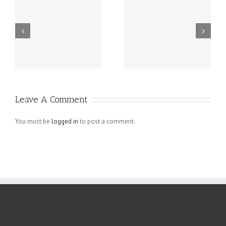
g
How to Write
Important
ts
My Essay
Essay Help Tips
y
Without
loosing the
Credit
Leave A Comment
You must be
logged in
to post a comment.