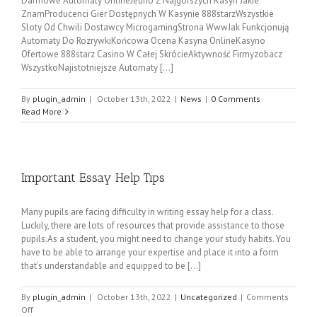
Darmowe Automaty OnlineJedno Z Najgorszych Kasyn Jakie
ZnamProducenci Gier Dostępnych W Kasynie 888starzWszystkie
Sloty Od Chwili Dostawcy MicrogamingStrona WwwJak Funkcjonują
Automaty Do RozrywkiKońcowa Ocena Kasyna OnlineKasyno
Ofertowe 888starz Casino W Całej SkrócieAktywność Firmyzobacz
WszystkoNajistotniejsze Automaty [...]
By
plugin_admin
|
October 13th, 2022
|
News
|
0 Comments
Read More
Important Essay Help Tips
Many pupils are facing difficulty in writing essay help for a class.
Luckily, there are lots of resources that provide assistance to those
pupils.As a student, you might need to change your study habits. You
have to be able to arrange your expertise and place it into a form
that’s understandable and equipped to be [...]
By
plugin_admin
|
October 13th, 2022
|
Uncategorized
|
Comments
on
Off