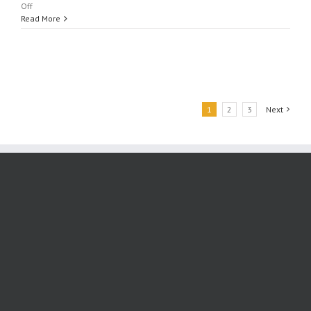
on
Off
How
Read More
to
Write
My
Essay
Without
loosing
the
1
2
3
Next
Credit