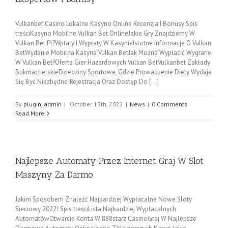
Essay
Structure
Vulkanbet Casino Lokalne Kasyno Online Recenzja I Bonusy Spis
treściKasyno Mobilne Vulkan Bet OnlineJakie Gry Znajdziemy W
Vulkan Bet Pl?Wpłaty I Wypłaty W KasynieIstotne Informacje O Vulkan
BetWydanie Mobilna Kasyna Vulkan BetJak Można Wypłacić Wygrane
W Vulkan Bet?Oferta Gier Hazardowych Vulkan BetVulkanbet Zakłady
BukmacherskieDziedziny Sportowe, Gdzie Prowadzenie Diety Wydaje
Się Być Niezbędne!Rejestracja Oraz Dostęp Do [...]
By
plugin_admin
|
October 13th, 2022
|
News
|
0 Comments
Read More
Najlepsze Automaty Przez Internet Graj W Slot
Maszyny Za Darmo
Jakim Sposobem Znaleźć Najbardziej Wypłacalne Nowe Sloty
Sieciowy 2022! Spis treściLista Najbardziej Wypłacalnych
AutomatówOtwarcie Konta W 888starz CasinoGraj W Najlepsze