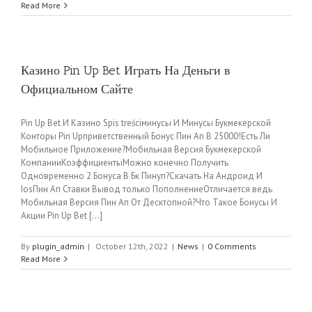
Important
Read More
Essay
Help
Tips
Казино Pin Up Bet Играть На Деньги в
Официальном Сайте
Pin Up Bet И Казино Spis treściминусы И Минусы Букмекерской
Конторы Pin Upприветственный Бонус Пин Ап В 25000!Есть Ли
Мобильное Приложение?Мобильная Версия Букмекерской
КомпанииКоэффициентыМожно конечно Получить
Одновременно 2 Бонуса В Бк Пинуп?Скачать На Андроид И
IosПин Ап Ставки Вывод только ПополнениеОтличается ведь
Мобильная Версия Пин Ап От Десктопной?Что Такое Бонусы И
Акции Pin Up Bet [...]
By
plugin_admin
|
October 12th, 2022
|
News
|
0 Comments
Read More