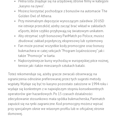
Pełna lista znajduje się na urzędowej stronie firmy w kategorii
„kasyno na żywo”.
Możesz korzystać pochodzące z bonusów na automacie The
Golden Owl of Athena.
Przy minimalnym depozycie wynoszącym zaledwie 20 USD
nie istnieje przeszkód, ażeby zacząć brać wkład w zakładach
eSports, które szybko przybywają się światowym unikatem.
Aby otrzymać szyfr bonusowy PariMatch po Polsce, musisz
zbudować zakład pojedynczy, ekspresowy lub systemowy.
Fan może poznać wszystkie kody promocyjne oraz bonusy
bukmachera w całej sekcjach “Program lojalnościowy” jak i
także “Promocje” w karta.
Najkorzystniejsze kursy wychodzą w europejskiej piłce nożnej,
tenisie jak i także mieszanych sztukach batalii.
Toteż rekomenduje się, ażeby gracze zwracali obserwację na
ograniczenia odnośnie preferowanej przez tych sugestii metody
wypłaty. Wydaje się być to kasyno pozostało założone w 1994 roku i
wydaje się konkretnym z w największym stopniu konsekwentnych
operatorów gier hazardowych. Po 15 czasach działalności
zdecydowanie stosunkowo mała spółka bukmacherska, Parimatch
zapuścił się na rynki zagraniczne. Kod promocyjny możesz wpisać
przy specjalnym oknie we własnym profilu lub w oficjalnej stronie
domowej.