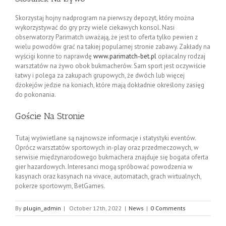
Skorzystaj hojny nadprogram na pierwszy depozyt, który można
wykorzystywać do gry przy wiele ciekawych konsol. Nasi
obserwatorzy Parimatch uważają, że jest to oferta tylko pewien z
wielu powodów grać na takiej popularnej stronie zabawy. Zakłady na
wyścigi konne to naprawdę
www.parimatch-bet.pl
opłacalny rodzaj
warsztatów na żywo obok bukmacherów. Sam sport jest oczywiście
łatwy i polega za zakupach grupowych, że dwóch lub więcej
dżokejów jedzie na koniach, które mają dokładnie określony zasięg
do pokonania.
Goście Na Stronie
Tutaj wyświetlane są najnowsze informacje i statystyki eventów.
Oprócz warsztatów sportowych in-play oraz przedmeczowych, w
serwisie międzynarodowego bukmachera znajduje się bogata oferta
gier hazardowych. Interesanci mogą spróbować powodzenia w
kasynach oraz kasynach na vivace, automatach, grach wirtualnych,
pokerze sportowym, BetGames.
By
plugin_admin
|
October 12th, 2022
|
News
|
0 Comments