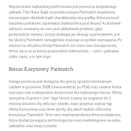
Współcześnie najbardziej preferowana jest promocja bezpłatnego
zakładu Title Race. Bądź na portalu kasyna Parimatch znajdziemy
innowacyjne składniki bądź charakterystyczną grafikę, która pozwoli
naszemu portalowi zapamiętać bukmachera pod dłużej? Aczkolwiek
odrzucić uważamy, że owo jest jakikolwiek problem, gdyż
przejrzystość witryny i prosty strategia jej obsługi są priorytetem, a w
tej okolicy Parimatch niewątpliwie realizuje wszystkie wymagania. Po
wejściu na oficjalną stronę Parimatch od czasu razu rzucają naszej
firmie się w oczy kolory przewodnie bukmachera – czerń i jaskrawe,
żółte części, a w tym logo.
Bonus Kasynowy Parimatch
Usługa poniższa jest dostępna dla graczy spośród minimalnym
saldem w poziomie 300$ (równowartość po PLN) oraz saldem konta
wyższym niźli maksymalne dozwolone dla wybranego meczu. Oferta
specjalna „Express+ Line” daje fanom szansę na wygranie do 1
miliona dolarów. By obliczyć odsetki, masz przymus wybrać typ
oferty bonusowej oraz dwie sporty, dla jakich będzie obliczana
kumulacja. Parimatch Tech owo międzynarodowa firma produktowa,
która dostarcza wyjścia technologiczne oraz marketingowe na rynku
zakładów oraz innej rozrywki.